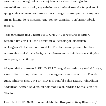
momentum penting untuk menunjukkan eksistensi lembaga dan
melanjutkan tren positif yang sebelumnya berhasil mereka tunjukkan di
ajang Piala Gubernur Sumatera Utara. Dengan materi pemain yang ada,
tim ini datang dengan semangat mempertahankan performa terbaik
mereka.
Pada turnamen NCFS nanti, FISIP UMSU FC tergabung di Grup G
bersama tim dari ITSI dan Fatek Unika. Persaingan dipastikan
berlangsung ketat, namun skuad FISIP optimis mampu memberikan
penampilan maksimal sekaligus membawa nama baik fakultas di tingkat
antar perguruan tinggi.
Ada pun daftar pemain FISIP UMSU FC yang akan berlaga yakni M Aditya,
Azrial Akbar, Zimny Aditya, M Yoga Pangestu, Dio Pratama, Rafif Hafuza
Yuan, Mhd Nur Ihsan, M Farhan Aqsal, Naufal Falah Dzaky, Aufa Alfatin
Fadzlullah, Ahmad Rayhan, Muhammad Fajar, Abdillah Kamal, dan Aqil
Athallah.
Tim futsal FISIP UMSU sendiri dilatih oleh Syahputra Rizky Sihombing,