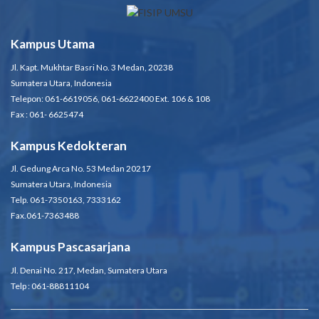
Kampus Utama
Jl. Kapt. Mukhtar Basri No. 3 Medan, 20238
Sumatera Utara, Indonesia
Telepon: 061-6619056, 061-6622400 Ext. 106 & 108
Fax : 061- 6625474
Kampus Kedokteran
Jl. Gedung Arca No. 53 Medan 20217
Sumatera Utara, Indonesia
Telp. 061-7350163, 7333162
Fax.061-7363488
Kampus Pascasarjana
Jl. Denai No. 217, Medan, Sumatera Utara
Telp : 061-88811104