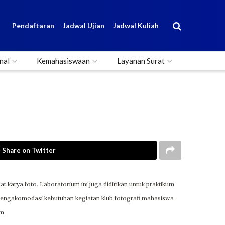
Pendaftaran
Jadwal Ujian
Jadwal Kuliah
nal
Kemahasiswaan
Layanan Surat
Share on Twitter
arya foto. Laboratorium ini juga didirikan untuk praktikum
mengakomodasi kebutuhan kegiatan klub fotografi mahasiswa
m.