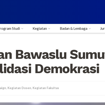
rogram Studi
Kegiatan
Badan & Lembaga
Jur
an Bawaslu Sumut
lidasi Demokrasi
aign
,
Kegiatan Dosen
,
Kegiatan Fakultas