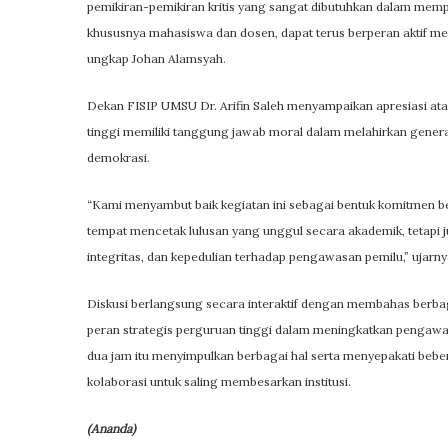
pemikiran-pemikiran kritis yang sangat dibutuhkan dalam mempe
khususnya mahasiswa dan dosen, dapat terus berperan aktif menga
ungkap Johan Alamsyah.
Dekan FISIP UMSU Dr. Arifin Saleh menyampaikan apresiasi ata
tinggi memiliki tanggung jawab moral dalam melahirkan generasi
demokrasi.
“Kami menyambut baik kegiatan ini sebagai bentuk komitmen b
tempat mencetak lulusan yang unggul secara akademik, tetapi 
integritas, dan kepedulian terhadap pengawasan pemilu,” ujarny
Diskusi berlangsung secara interaktif dengan membahas berba
peran strategis perguruan tinggi dalam meningkatkan pengawas
dua jam itu menyimpulkan berbagai hal serta menyepakati bebe
kolaborasi untuk saling membesarkan institusi.
(Ananda)