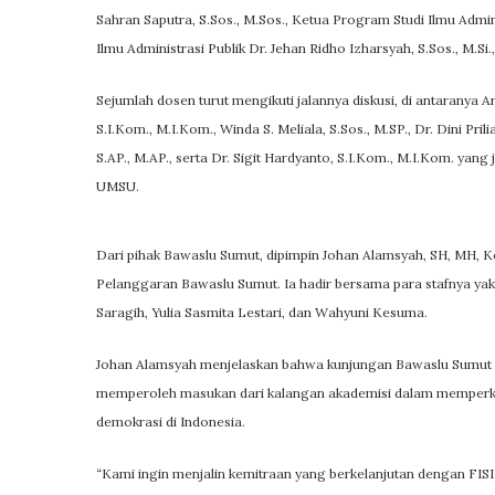
Sahran Saputra, S.Sos., M.Sos., Ketua Program Studi Ilmu Admin
Ilmu Administrasi Publik Dr. Jehan Ridho Izharsyah, S.Sos., M.S
Sejumlah dosen turut mengikuti jalannya diskusi, di antaranya 
S.I.Kom., M.I.Kom., Winda S. Meliala, S.Sos., M.SP., Dr. Dini Pril
S.AP., M.AP., serta Dr. Sigit Hardyanto, S.I.Kom., M.I.Kom. ya
UMSU.
Dari pihak Bawaslu Sumut, dipimpin Johan Alamsyah, SH, MH, 
Pelanggaran Bawaslu Sumut. Ia hadir bersama para stafnya yakn
Saragih, Yulia Sasmita Lestari, dan Wahyuni Kesuma.
Johan Alamsyah menjelaskan bahwa kunjungan Bawaslu Sumut 
memperoleh masukan dari kalangan akademisi dalam memperk
demokrasi di Indonesia.
“Kami ingin menjalin kemitraan yang berkelanjutan dengan 