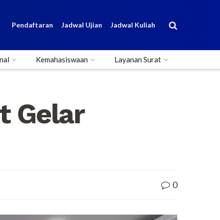
Pendaftaran
Jadwal Ujian
Jadwal Kuliah
nal
Kemahasiswaan
Layanan Surat
 Gelar
0