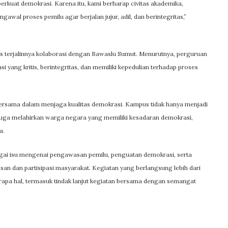
rkuat demokrasi. Karena itu, kami berharap civitas akademika,
wal proses pemilu agar berjalan jujur, adil, dan berintegritas,”
s terjalinnya kolaborasi dengan Bawaslu Sumut. Menurutnya, perguruan
 yang kritis, berintegritas, dan memiliki kepedulian terhadap proses
ersama dalam menjaga kualitas demokrasi. Kampus tidak hanya menjadi
juga melahirkan warga negara yang memiliki kesadaran demokrasi,
a.
gai isu mengenai pengawasan pemilu, penguatan demokrasi, serta
an dan partisipasi masyarakat. Kegiatan yang berlangsung lebih dari
rapa hal, termasuk tindak lanjut kegiatan bersama dengan semangat