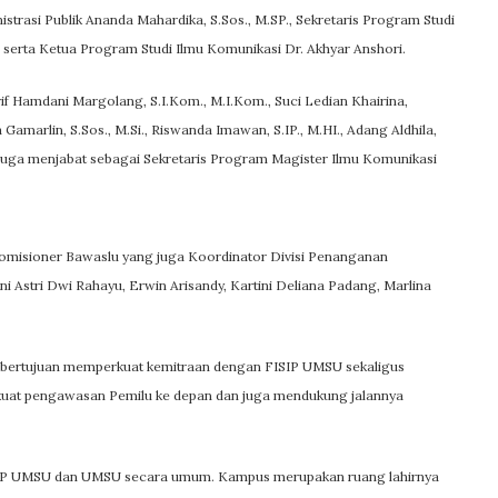
istrasi Publik Ananda Mahardika, S.Sos., M.SP., Sekretaris Program Studi
i., serta Ketua Program Studi Ilmu Komunikasi Dr. Akhyar Anshori.
Arif Hamdani Margolang, S.I.Kom., M.I.Kom., Suci Ledian Khairina,
ia Gamarlin, S.Sos., M.Si., Riswanda Imawan, S.IP., M.HI., Adang Aldhila,
ng juga menjabat sebagai Sekretaris Program Magister Ilmu Komunikasi
Komisioner Bawaslu yang juga Koordinator Divisi Penanganan
i Astri Dwi Rahayu, Erwin Arisandy, Kartini Deliana Padang, Marlina
bertujuan memperkuat kemitraan dengan FISIP UMSU sekaligus
uat pengawasan Pemilu ke depan dan juga mendukung jalannya
FISIP UMSU dan UMSU secara umum. Kampus merupakan ruang lahirnya