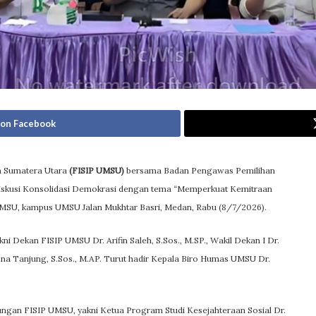
 on Facebook
ah Sumatera Utara
(FISIP UMSU)
bersama Badan Pengawas Pemilihan
Diskusi Konsolidasi Demokrasi dengan tema “Memperkuat Kemitraan
UMSU, kampus UMSU Jalan Mukhtar Basri, Medan, Rabu (8/7/2026).
ni Dekan FISIP UMSU Dr. Arifin Saleh, S.Sos., M.SP., Wakil Dekan I Dr.
risna Tanjung, S.Sos., M.AP. Turut hadir Kepala Biro Humas UMSU Dr.
gkungan FISIP UMSU, yakni Ketua Program Studi Kesejahteraan Sosial Dr.