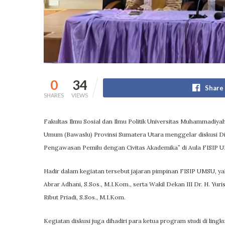
0
34
Share
SHARES
VIEWS
Fakultas Ilmu Sosial dan Ilmu Politik Universitas Muhammadiy
Umum (Bawaslu) Provinsi Sumatera Utara menggelar diskusi 
Pengawasan Pemilu dengan Civitas Akademika” di Aula FISIP 
Hadir dalam kegiatan tersebut jajaran pimpinan FISIP UMSU, yak
Abrar Adhani, S.Sos., M.I.Kom., serta Wakil Dekan III Dr. H. Yu
Ribut Priadi, S.Sos., M.I.Kom.
Kegiatan diskusi juga dihadiri para ketua program studi di lin