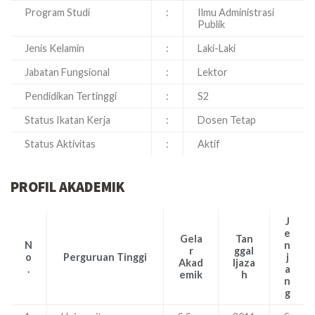
Program Studi
:
Ilmu Administrasi
Publik
Jenis Kelamin
:
Laki-Laki
Jabatan Fungsional
:
Lektor
Pendidikan Tertinggi
:
S2
Status Ikatan Kerja
:
Dosen Tetap
Status Aktivitas
:
Aktif
PROFIL AKADEMIK
J
e
Gela
Tan
N
n
r
ggal
o
Perguruan Tinggi
j
Akad
Ijaza
.
a
emik
h
n
g