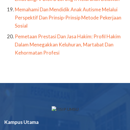
Memahami Dan Mendidik Anak Autisme Melalui
Perspektif Dan Prinsip-Prinsip Metode Pekerjaan
Sosial
Pemetaan Prestasi Dan Jasa Hakim: Profil Hakim
Dalam Menegakkan Keluhuran, Martabat Dan
Kehormatan Profesi
Kampus Utama