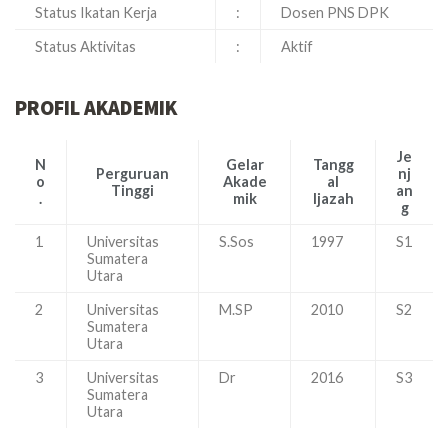
Status Ikatan Kerja
:
Dosen PNS DPK
Status Aktivitas
:
Aktif
PROFIL AKADEMIK
Je
N
Gelar
Tangg
Perguruan
nj
o
Akade
al
Tinggi
an
.
mik
Ijazah
g
1
Universitas
S.Sos
1997
S1
Sumatera
Utara
2
Universitas
M.SP
2010
S2
Sumatera
Utara
3
Universitas
Dr
2016
S3
Sumatera
Utara