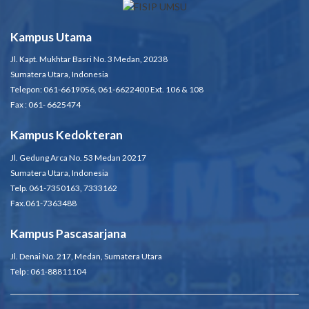
Kampus Utama
Jl. Kapt. Mukhtar Basri No. 3 Medan, 20238
Sumatera Utara, Indonesia
Telepon: 061-6619056, 061-6622400 Ext. 106 & 108
Fax : 061- 6625474
Kampus Kedokteran
Jl. Gedung Arca No. 53 Medan 20217
Sumatera Utara, Indonesia
Telp. 061-7350163, 7333162
Fax.061-7363488
Kampus Pascasarjana
Jl. Denai No. 217, Medan, Sumatera Utara
Telp : 061-88811104