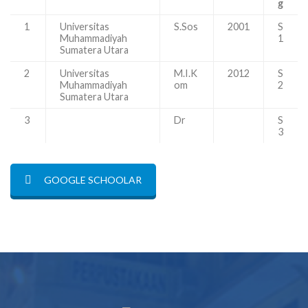
g
1
Universitas
S.Sos
2001
S
Muhammadiyah
1
Sumatera Utara
2
Universitas
M.I.K
2012
S
Muhammadiyah
om
2
Sumatera Utara
3
Dr
S
3
GOOGLE SCHOOLAR