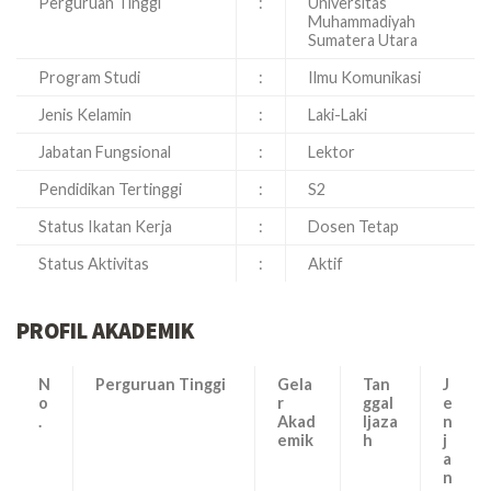
Perguruan Tinggi
:
Universitas
Muhammadiyah
Sumatera Utara
Program Studi
:
Ilmu Komunikasi
Jenis Kelamin
:
Laki-Laki
Jabatan Fungsional
:
Lektor
Pendidikan Tertinggi
:
S2
Status Ikatan Kerja
:
Dosen Tetap
Status Aktivitas
:
Aktif
PROFIL AKADEMIK
N
Perguruan Tinggi
Gela
Tan
J
o
r
ggal
e
.
Akad
Ijaza
n
emik
h
j
a
n